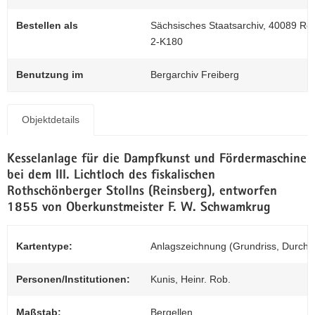
N
Z
a
Bestellen als
Sächsisches Staatsarchiv, 40089 Revi
0
v
2-K180
i
g
Benutzung im
Bergarchiv Freiberg
a
t
i
Objektdetails
o
n
Kesselanlage für die Dampfkunst und Fördermaschine
bei dem III. Lichtloch des fiskalischen
Rothschönberger Stollns (Reinsberg), entworfen
1855 von Oberkunstmeister F. W. Schwamkrug
Kartentype:
Anlagszeichnung (Grundriss, Durchsc
Personen/Institutionen:
Kunis, Heinr. Rob.
Maßstab:
Bergellen