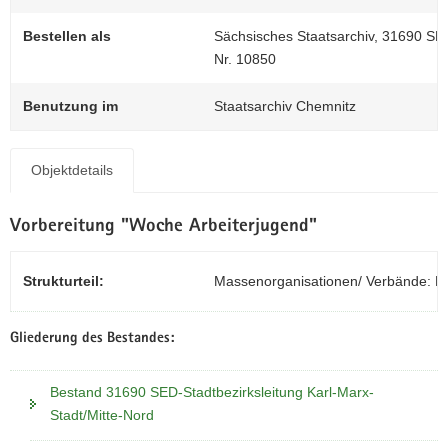
N
a
Bestellen als
Sächsisches Staatsarchiv, 31690 SED
v
Nr. 10850
i
g
Benutzung im
Staatsarchiv Chemnitz
a
t
i
Objektdetails
o
n
Vorbereitung "Woche Arbeiterjugend"
Strukturteil:
Massenorganisationen/ Verbände: F
Gliederung des Bestandes:
Bestand 31690 SED-Stadtbezirksleitung Karl-Marx-
Stadt/Mitte-Nord