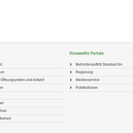
Verwandte Portale
ht
Behördenauftritt Staatsarchiv
sum
Regierung
 Öffnungszeiten und Anfahrt
Medienservice
re
Publikationen
mer
hutz
freiheit