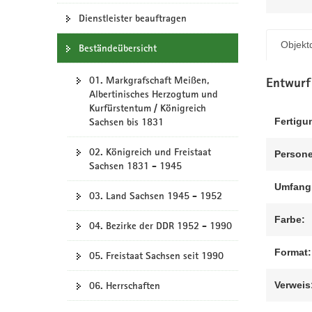
N
a
Dienstleister beauftragen
v
Objektd
Beständeübersicht
i
g
01. Markgrafschaft Meißen,
a
Entwurf
Albertinisches Herzogtum und
t
Kurfürstentum / Königreich
i
Fertigu
Sachsen bis 1831
o
n
02. Königreich und Freistaat
Persone
Sachsen 1831 - 1945
Umfang
03. Land Sachsen 1945 - 1952
Farbe:
04. Bezirke der DDR 1952 - 1990
Format:
05. Freistaat Sachsen seit 1990
Verweis
06. Herrschaften