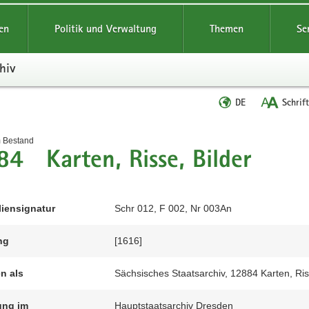
reifende
en
Politik und Verwaltung
Themen
Se
hiv
Sprache
DE
Schrif
wechseln
t
m Bestand
4 Karten, Risse, Bilder
liensignatur
Schr 012, F 002, Nr 003An
ng
[1616]
en als
Sächsisches Staatsarchiv, 12884 Karten, Ris
ung im
Hauptstaatsarchiv Dresden