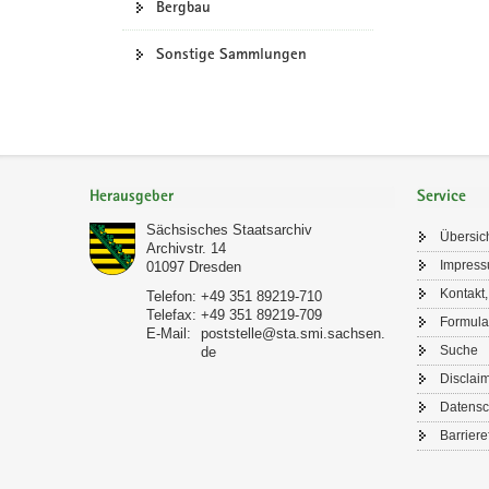
Bergbau
Sonstige Sammlungen
Footer-
Bereich
Herausgeber
Service
Sächsisches Staatsarchiv
Übersic
Archivstr. 14
Impres
01097
Dresden
Kontakt,
Telefon:
+49 351 89219-710
Telefax:
+49 351 89219-709
Formula
E-Mail:
poststelle@sta.smi.sachsen.
Suche
de
Disclai
Datensc
Barriere