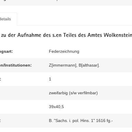
etails
 zu der Aufnahme des s.en Teiles des Amtes Wolkenstei
ngsart:
Federzeichnung
n/Institutionen:
Z[immermann], B[althasar].
:
1
zweifarbig (s/w verfilmbar)
39x40,5
:
B. "Sachs. i. pol. Hins. 1" 1616 fg.-