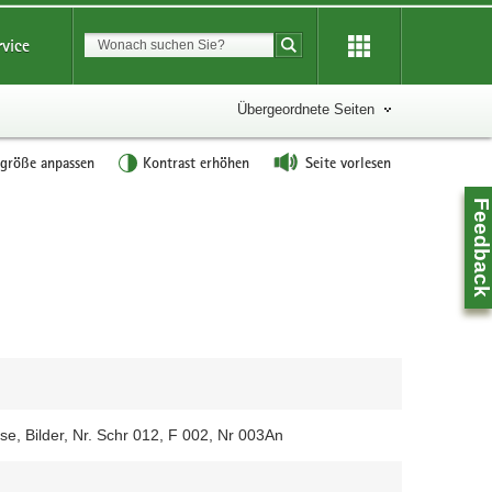
Suchbegriff
rvice
Suche starten
Übergeordnete Seiten
tgröße anpassen
Kontrast erhöhen
Seite vorlesen
Feedbac
se, Bilder, Nr. Schr 012, F 002, Nr 003An
Z
0