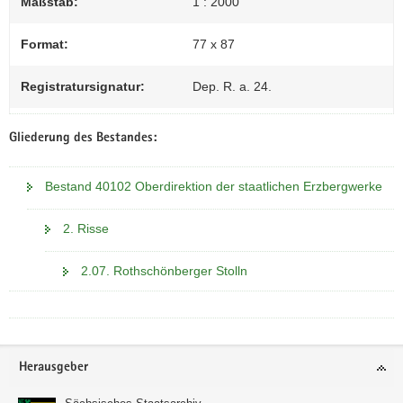
Maßstab:
1 : 2000
Format:
77 x 87
Registratursignatur:
Dep. R. a. 24.
Gliederung des Bestandes:
Bestand 40102 Oberdirektion der staatlichen Erzbergwerke
2. Risse
2.07. Rothschönberger Stolln
Footer-
Herausgeber
Bereich