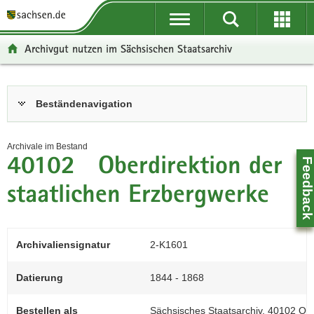
P
P
H
F
o
o
a
o
r
r
u
o
Archivgut nutzen im Sächsischen Staatsarchiv
t
t
p
t
a
a
t
e
l
l
i
r
Hauptinhalt
Beständenavigation
ü
n
n
-
b
a
h
B
e
v
a
e
Archivale im Bestand
r
i
l
r
40102 Oberdirektion der
Feedbac
g
g
t
e
r
a
i
staatlichen Erzbergwerke
e
t
c
i
i
h
f
o
Archivaliensignatur
2-K1601
e
n
n
Datierung
1844 - 1868
d
e
Bestellen als
Sächsisches Staatsarchiv, 40102 Ober