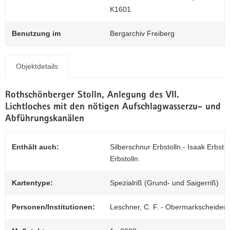
N
Z
K1601
a
0
v
Benutzung im
Bergarchiv Freiberg
i
g
a
Objektdetails
t
i
Rothschönberger Stolln, Anlegung des VII.
o
Lichtloches mit den nötigen Aufschlagwasserzu- und
n
Abführungskanälen
Enthält auch:
Silberschnur Erbstolln.- Isaak Erbst
Erbstolln.
Kartentype:
Spezialriß (Grund- und Saigerriß)
Personen/Institutionen:
Leschner, C. F. - Obermarkscheider