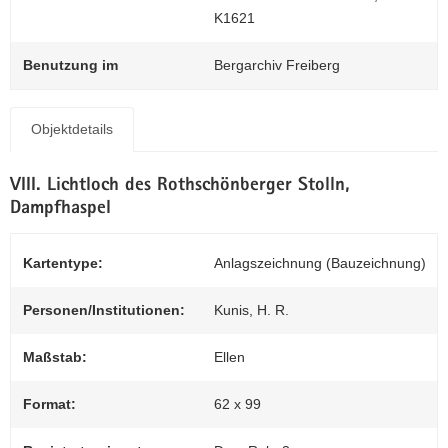
N
K1621
0
a
v
Benutzung im
Bergarchiv Freiberg
i
g
a
Objektdetails
t
i
VIII. Lichtloch des Rothschönberger Stolln,
o
Dampfhaspel
n
Kartentype:
Anlagszeichnung (Bauzeichnung)
Personen/Institutionen:
Kunis, H. R.
Maßstab:
Ellen
Format:
62 x 99