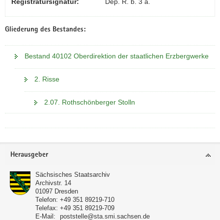
Registratursignatur:
Dep. R. b. 3 a.
Gliederung des Bestandes:
Bestand 40102 Oberdirektion der staatlichen Erzbergwerke
2. Risse
2.07. Rothschönberger Stolln
Footer-
Herausgeber
Bereich
Sächsisches Staatsarchiv
Archivstr. 14
01097
Dresden
Telefon:
+49 351 89219-710
Telefax:
+49 351 89219-709
E-Mail:
poststelle@sta.smi.sachsen.de