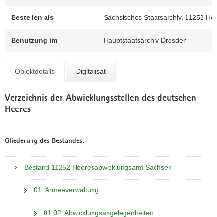
N
a
Bestellen als
Sächsisches Staatsarchiv, 11252 He
v
i
Benutzung im
Hauptstaatsarchiv Dresden
g
a
t
Objektdetails
Digitalisat
i
o
Verzeichnis der Abwicklungsstellen des deutschen
n
Heeres
Gliederung des Bestandes:
Bestand 11252 Heeresabwicklungsamt Sachsen
01. Armeeverwaltung
01.02. Abwicklungsangelegenheiten