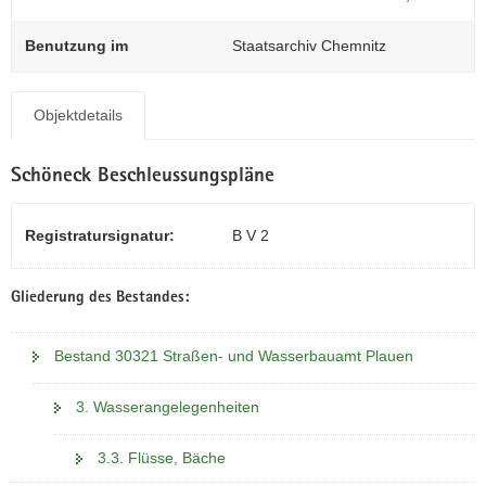
N
a
Benutzung im
Staatsarchiv Chemnitz
v
i
g
Objektdetails
a
t
Schöneck Beschleussungspläne
i
o
n
Registratursignatur:
B V 2
Gliederung des Bestandes:
Bestand 30321 Straßen- und Wasserbauamt Plauen
3. Wasserangelegenheiten
3.3. Flüsse, Bäche