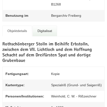
N
Z
B1268
a
0
v
Benutzung im
Bergarchiv Freiberg
i
g
a
Objektdetails
Digitalisat
t
i
Rothschönberger Stolln im Beihilfe Erbstolln,
o
zwischen dem VII. Lichtloch und dem Hoffnung
n
Schacht auf dem Dreifürsten Spat und dortige
Grubenbaue
Fertigungsart:
Kopie
Kartentype:
Spezialriß (Grund- und Saigerriß)
Personen/Institutionen:
Weinhold, C. W. - Rißzeichner