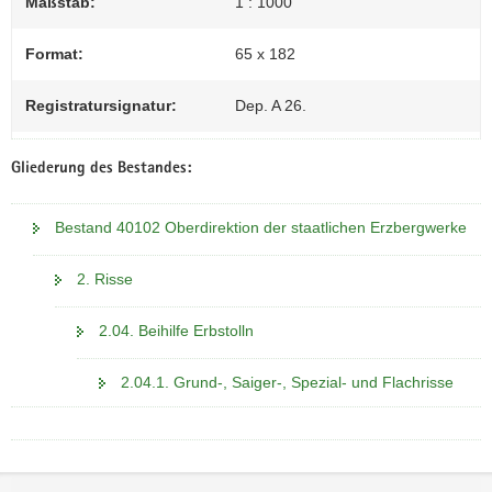
Maßstab:
1 : 1000
Format:
65 x 182
Registratursignatur:
Dep. A 26.
Gliederung des Bestandes:
Bestand 40102 Oberdirektion der staatlichen Erzbergwerke
2. Risse
2.04. Beihilfe Erbstolln
2.04.1. Grund-, Saiger-, Spezial- und Flachrisse
Footer-