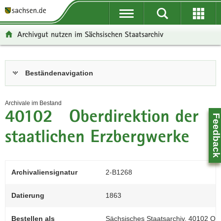
P
P
H
F
o
o
a
o
r
r
u
o
Archivgut nutzen im Sächsischen Staatsarchiv
t
t
p
t
a
a
t
e
l
l
i
r
Hauptinhalt
Beständenavigation
ü
n
n
-
b
a
h
B
e
v
a
e
Archivale im Bestand
r
i
l
r
40102 Oberdirektion der
Feedbac
g
g
t
e
r
a
i
staatlichen Erzbergwerke
e
t
c
i
i
h
f
o
Archivaliensignatur
2-B1268
e
n
n
Datierung
1863
d
e
Bestellen als
Sächsisches Staatsarchiv, 40102 Ober