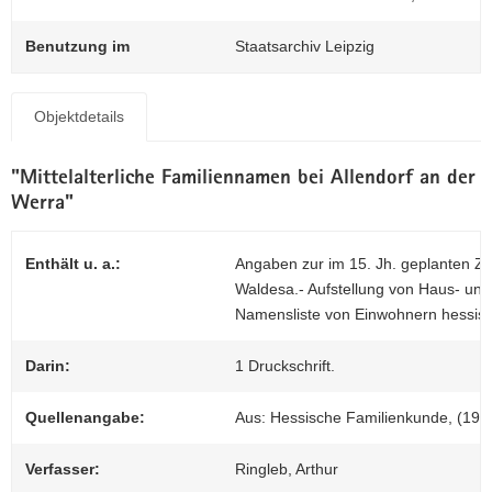
N
Z
a
0
Benutzung im
Staatsarchiv Leipzig
v
i
g
Objektdetails
a
t
"Mittelalterliche Familiennamen bei Allendorf an der
i
Werra"
o
n
Enthält u. a.:
Angaben zur im 15. Jh. geplanten Z
Waldesa.- Aufstellung von Haus- und
Namensliste von Einwohnern hessisc
Darin:
1 Druckschrift.
Quellenangabe:
Aus: Hessische Familienkunde, (1972
Verfasser:
Ringleb, Arthur