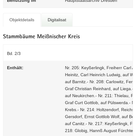
Benutzung im
Hauptstaatsarchiv Dresden
N
a
Z
v
Objektdetails
Digitalisat
0
i
g
a
Stammbäume Meißnischer Kreis
t
i
Bd. 2/3
o
n
Enthält:
Nr. 205: Keyßerlingk, Freiherr Carl 
Heinitz, Carl Heinrich Ludwig, auf W
auf Barnitz.- Nr. 208: Carlowitz, Ferd
Graf Christian Reinhard, auf Liega.-
auf Neukirchen.- Nr. 211: Thielau, Ru
Graf Curt Gottlob, auf Pülswerda.- N
Krebs.- Nr. 214: Holtzendorf, Reichsgr
Gersdorf, Ernst Gottlob Wolf, auf Ber
auf Canitz.- Nr. 217: Keyßerlingk, Fr
218: Globig, Hannß August Fürchtegot