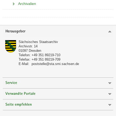
Archivalien
Footer-
Herausgeber
Bereich
Sächsisches Staatsarchiv
Archivstr. 14
01097
Dresden
Telefon:
+49 351 89219-710
Telefax:
+49 351 89219-709
E-Mail:
poststelle@sta.smi.sachsen.de
Service
Verwandte Portale
Seite empfehlen