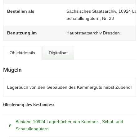
N
a
Bestellen als
Sächsisches Staatsarchiv, 10924 La
v
Schatullengütern, Nr. 23
i
g
Benutzung im
Hauptstaatsarchiv Dresden
a
t
i
Objektdetails
Digitalisat
o
n
Mügeln
Lagerbuch von den Gebäuden des Kammerguts nebst Zubehör
Gliederung des Bestandes:
Bestand 10924 Lagerbücher von Kammer-, Schul- und
Schatullengütern