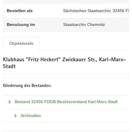
N
a
Bestellen als
Sächsisches Staatsarchiv, 32456 FD
v
i
Benutzung im
Staatsarchiv Chemnitz
g
a
t
Objektdetails
i
o
Klubhaus "Fritz Heckert" Zwickauer Str., Karl-Marx-
n
Stadt
Gliederung des Bestandes:
Bestand 32456 FDGB-Bezirksvorstand Karl-Marx-Stadt
Archivalien