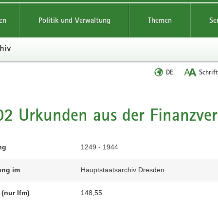
reifende
en
Politik und Verwaltung
Themen
Se
hiv
Sprache
DE
Schrif
wechseln
t
2 Urkunden aus der Finanzve
ng
1249 - 1944
ung im
Hauptstaatsarchiv Dresden
(nur lfm)
148,55