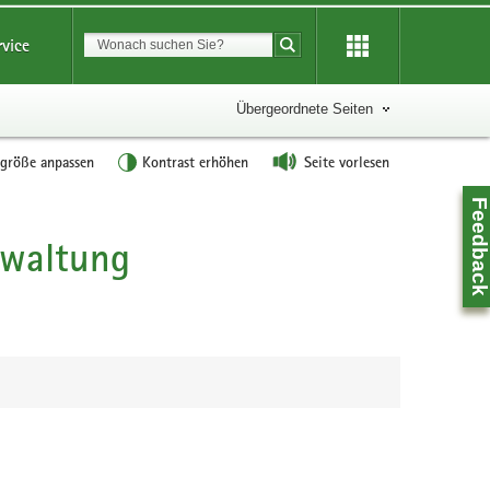
Suchbegriff
rvice
Suche starten
Übergeordnete Seiten
tgröße anpassen
Kontrast erhöhen
Seite vorlesen
Feedbac
rwaltung
Z
0