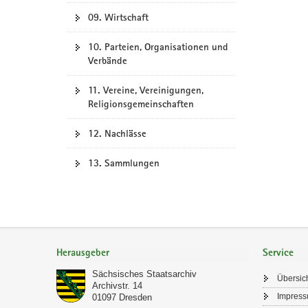
09. Wirtschaft
10. Parteien, Organisationen und
Verbände
11. Vereine, Vereinigungen,
Religionsgemeinschaften
12. Nachlässe
13. Sammlungen
Footer-
Bereich
Herausgeber
Service
Sächsisches Staatsarchiv
Übersic
Archivstr. 14
Impres
01097
Dresden