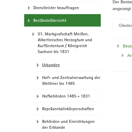
N
Der Bestan
a
Dienstleister beauftragen
angezeigt 
v
Beständeübersicht
i
Gliede
g
01. Markgrafschaft Meißen,
a
Albertinisches Herzogtum und
t
Kurfürstentum / Königreich
Best
i
Sachsen bis 1831
o
Ar
n
Urkunden
Hof- und Zentralverwaltung der
Wettiner bis 1485
Hofbehörden 1485 - 1831
Repräsentativkörperschaften
Behörden und Einrichtungen
der Erblande