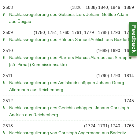
2508
(1826 - 1838) 1840, 1846 - 1859
Nachlassregulierung des Gutsbesitzers Johann Gottlob Adam
aus Übigau
Feedbac
2509
(1750, 1751, 1760, 1761, 1779 - 1788) 1793 - 1795
Nachlassregulierung des Hüfners Samuel Aehlich aus Boxdorf
2510
(1689) 1690 - 1692
Nachlassregulierung des Pfarrers Marcus Alardus aus Struppen
[sö. Pirna] (Kommissionsakte)
2511
(1790) 1793 - 1814
Nachlassregulierung des Amtslandschöppen Johann Georg
Altermann aus Reichenberg
Z
2512
1745
0
Nachlassregulierung des Gerichtsschöppen Johann Christoph
Andrich aus Reichenberg
2513
(1724, 1731) 1740 - 1765
Nachlassregulierung von Christoph Angermann aus Boderitz