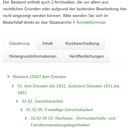
N
Der Bestand enthält auch 2 Archivalien, die vor allem aus
a
rechtlichen Gründen oder aufgrund der laufenden Bearbeitung hier
v
nicht angezeigt werden können. Bitte wenden Sie sich im
i
Bedarfsfall direkt an das Staatsarchiv
Kontaktformular
g
a
t
Gliederung
Inhalt
Kurzbeschreibung
i
o
Hintergrundinformationen
Veröffentlichungen
n
Bestand 10047 Amt Dresden
01. Amt Dresden bis 1831, Justizamt Dresden 1831 bis
1851
01.02. Gerichtsbarkeit
01.02.05. Freiwillige Gerichtsbarkeit
01.02.05.02. Nachlass-, Vormundschafts- und
Familienstandsangelegenheiten