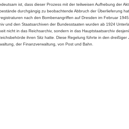
edeutsam ist, dass dieser Prozess mit der teilweisen Aufhebung der Ak
lbestände durchgängig zu beobachtende Abbruch der Überlieferung hat 
alregistraturen nach den Bombenangriffen auf Dresden im Februar 19
hiv und den Staatsarchiven der Bundesstaaten wurden ab 1924 Unterl
keit nicht in das Reichsarchiv, sondern in das Hauptstaatsarchiv des
Reichsbehörde ihren Sitz hatte. Diese Regelung führte in den dreißige
rwaltung, der Finanzverwaltung, von Post und Bahn.