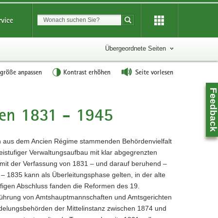
Suchbegriff
rvice
Suche starten
Übergeordnete Seiten
tgröße anpassen
Kontrast erhöhen
Seite vorlesen
Feedbac
sen 1831 - 1945
ten aus dem Ancien Régime stammenden Behördenvielfalt
eistufiger Verwaltungsaufbau mit klar abgegrenzten
 mit der Verfassung von 1831 – und darauf beruhend –
 1835 kann als Überleitungsphase gelten, in der alte
figen Abschluss fanden die Reformen des 19.
inführung von Amtshauptmannschaften und Amtsgerichten
Z
delungsbehörden der Mittelinstanz zwischen 1874 und
0