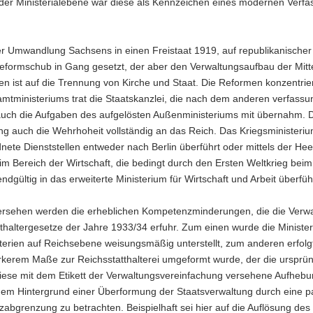
 der Ministerialebene war diese als Kennzeichen eines modernen Verfa
er Umwandlung Sachsens in einen Freistaat 1919, auf republikanischer
eformschub in Gang gesetzt, der aber den Verwaltungsaufbau der Mitte
n ist auf die Trennung von Kirche und Staat. Die Reformen konzentriert
amtministeriums trat die Staatskanzlei, die nach dem anderen verfass
auch die Aufgaben des aufgelösten Außenministeriums mit übernahm. Du
ng auch die Wehrhoheit vollständig an das Reich. Das Kriegsministeriu
ete Dienststellen entweder nach Berlin überführt oder mittels der Hee
m Bereich der Wirtschaft, die bedingt durch den Ersten Weltkrieg bei
dgültig in das erweiterte Ministerium für Wirtschaft und Arbeit überfüh
ersehen werden die erheblichen Kompetenzminderungen, die die Verw
tthaltergesetze der Jahre 1933/34 erfuhr. Zum einen wurde die Minist
erien auf Reichsebene weisungsmäßig unterstellt, zum anderen erfolgte
rkerem Maße zur Reichsstatthalterei umgeformt wurde, der die ursprün
iese mit dem Etikett der Verwaltungsvereinfachung versehene Aufhebun
em Hintergrund einer Überformung der Staatsverwaltung durch eine paral
bgrenzung zu betrachten. Beispielhaft sei hier auf die Auflösung des 