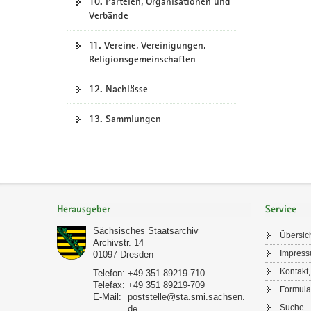
10. Parteien, Organisationen und
Verbände
11. Vereine, Vereinigungen,
Religionsgemeinschaften
12. Nachlässe
13. Sammlungen
Footer-
Bereich
Herausgeber
Service
Sächsisches Staatsarchiv
Übersic
Archivstr. 14
Impres
01097
Dresden
Kontakt,
Telefon:
+49 351 89219-710
Telefax:
+49 351 89219-709
Formula
E-Mail:
poststelle@sta.smi.sachsen.
Suche
de