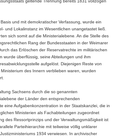
ssungsstaats geltende Trennung bereits 1831 vollzogen
 Basis und mit demokratischer Verfassung, wurde ein
l- und Lokalinstanz im Wesentlichen unangetastet ließ.
en sich somit auf die Ministerialebene. An die Stelle des
ungsrechtlichen Rang der Bundesstaaten in der Weimarer
rch das Erlöschen der Reservatrechte im militärischen
m wurde überflüssig, seine Abteilungen und ihm
resabwicklungsstelle aufgelöst. Diejenigen Reste von
m Ministerium des Innern verblieben waren, wurden
rt.
altung Sachsens durch die so genannten
erialebene der Länder den entsprechenden
 eine Aufgabenkonzentration in der Staatskanzlei, die in
glichen Ministerien als Fachabteilungen zugeordnet
g des Ressortprinzips und der Verwaltungsmäßigkeit ist
lele Parteihierarchie mit teilweise völlig unklarer
Justizministeriums 1934 verwiesen. In archivischer