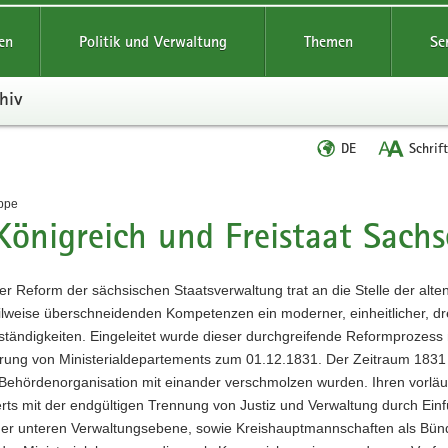
reifende
en
Politik und Verwaltung
Themen
Se
hiv
Sprache
DE
Schrif
wechseln
t
ppe
Königreich und Freistaat Sach
er Reform der sächsischen Staatsverwaltung trat an die Stelle der al
eilweise überschneidenden Kompetenzen ein moderner, einheitlicher, dr
ständigkeiten. Eingeleitet wurde dieser durchgreifende Reformprozess
rung von Ministerialdepartements zum 01.12.1831. Der Zeitraum 1831 –
Behördenorganisation mit einander verschmolzen wurden. Ihren vorläu
rts mit der endgültigen Trennung von Justiz und Verwaltung durch E
der unteren Verwaltungsebene, sowie Kreishauptmannschaften als Bün