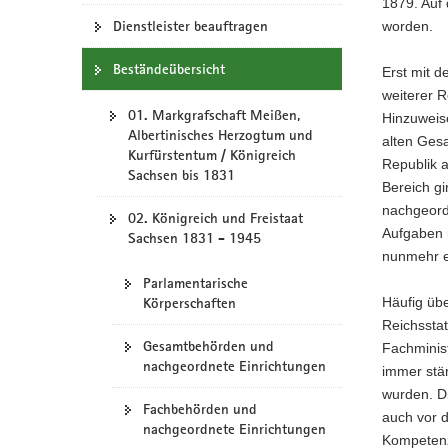
N
1879. Auf
a
Dienstleister beauftragen
worden.
v
Beständeübersicht
i
Erst mit d
g
weiterer R
01. Markgrafschaft Meißen,
a
Hinzuweise
Albertinisches Herzogtum und
t
alten Ges
Kurfürstentum / Königreich
i
Republik 
Sachsen bis 1831
o
Bereich gi
n
nachgeordn
02. Königreich und Freistaat
Aufgaben i
Sachsen 1831 - 1945
nunmehr en
Parlamentarische
Körperschaften
Häufig üb
Reichssta
Gesamtbehörden und
Fachminist
nachgeordnete Einrichtungen
immer stä
wurden. D
Fachbehörden und
auch vor d
nachgeordnete Einrichtungen
Kompetenza