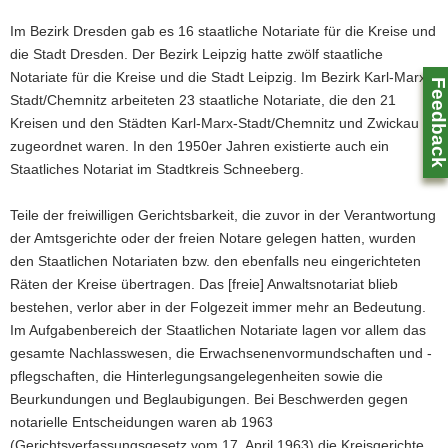
N
a
Im Bezirk Dresden gab es 16 staatliche Notariate für die Kreise und
v
die Stadt Dresden. Der Bezirk Leipzig hatte zwölf staatliche
i
Notariate für die Kreise und die Stadt Leipzig. Im Bezirk Karl-Marx-
Feedbac
g
Stadt/Chemnitz arbeiteten 23 staatliche Notariate, die den 21
a
Kreisen und den Städten Karl-Marx-Stadt/Chemnitz und Zwickau
t
zugeordnet waren. In den 1950er Jahren existierte auch ein
i
Staatliches Notariat im Stadtkreis Schneeberg.
o
n
Teile der freiwilligen Gerichtsbarkeit, die zuvor in der Verantwortung
der Amtsgerichte oder der freien Notare gelegen hatten, wurden
den Staatlichen Notariaten bzw. den ebenfalls neu eingerichteten
Räten der Kreise übertragen. Das [freie] Anwaltsnotariat blieb
bestehen, verlor aber in der Folgezeit immer mehr an Bedeutung.
Z
Im Aufgabenbereich der Staatlichen Notariate lagen vor allem das
0
gesamte Nachlasswesen, die Erwachsenenvormundschaften und -
pflegschaften, die Hinterlegungsangelegenheiten sowie die
Beurkundungen und Beglaubigungen. Bei Beschwerden gegen
notarielle Entscheidungen waren ab 1963
(Gerichtsverfassungsgesetz vom 17. April 1963) die Kreisgerichte