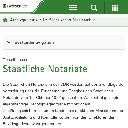
P
P
H
F
o
o
a
o
r
r
u
o
Archivgut nutzen im Sächsischen Staatsarchiv
t
t
p
t
a
a
t
e
l
l
i
r
Hauptinhalt
Beständenavigation
ü
n
n
-
b
a
h
B
e
v
a
e
Tektonikgruppe
r
i
l
r
Staatliche Notariate
g
g
t
e
r
a
i
e
t
c
Die Staatlichen Notariate in der DDR wurden auf der Grundlage der
i
i
h
Verordnung über die Errichtung und Tätigkeit des Staatlichen
f
o
Notariats vom 15. Oktober 1952 geschaffen. Als zentral geleitete
e
n
eigenständige Rechtspflegeorgane mit örtlichem
n
Zuständigkeitsbereich unterstanden sie direkt dem Ministerium der
d
Justiz. Anleitung und Kontrolle wurden von den Direktoren der
e
Bezirksgerichte wahrgenommen.