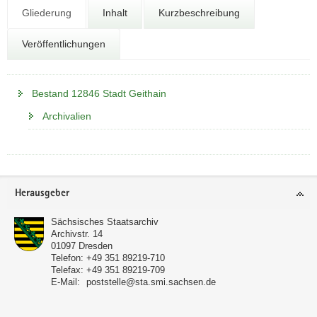
N
Gliederung
Inhalt
Kurzbeschreibung
a
v
Veröffentlichungen
i
g
a
Bestand 12846 Stadt Geithain
t
i
Archivalien
o
n
Footer-
Herausgeber
Bereich
Sächsisches Staatsarchiv
Archivstr. 14
01097
Dresden
Telefon:
+49 351 89219-710
Telefax:
+49 351 89219-709
E-Mail:
poststelle@sta.smi.sachsen.de