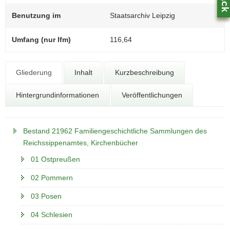
N
a
Benutzung im
Staatsarchiv Leipzig
v
i
Umfang (nur lfm)
116,64
g
a
t
Gliederung
Inhalt
Kurzbeschreibung
i
Z
Hintergrundinformationen
Veröffentlichungen
o
0
n
Bestand 21962 Familiengeschichtliche Sammlungen des
Reichssippenamtes, Kirchenbücher
01 Ostpreußen
02 Pommern
03 Posen
04 Schlesien