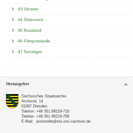
43 Ukraine
44 Österreich
45 Russland
46 Filmprotokolle
47 Sonstiges
Footer-
Herausgeber
Bereich
Sächsisches Staatsarchiv
Archivstr. 14
01097
Dresden
Telefon:
+49 351 89219-710
Telefax:
+49 351 89219-709
E-Mail:
poststelle@sta.smi.sachsen.de